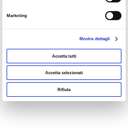
Marketing
There are no suggestions because the search fie
Mostra dettagli
Accetta tutti
Accetta selezionati
Rifiuta