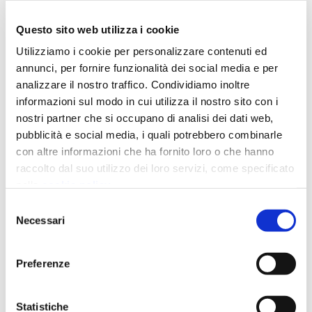
Questo sito web utilizza i cookie
Utilizziamo i cookie per personalizzare contenuti ed
annunci, per fornire funzionalità dei social media e per
analizzare il nostro traffico. Condividiamo inoltre
informazioni sul modo in cui utilizza il nostro sito con i
nostri partner che si occupano di analisi dei dati web,
pubblicità e social media, i quali potrebbero combinarle
con altre informazioni che ha fornito loro o che hanno
raccolto dal suo utilizzo dei loro servizi, come specificato
nella
cookie policy
.
Chiudendo il banner prosegui la navigazione con i soli
Selezione
cookie strettamente necessari.
Necessari
del
consenso
Preferenze
This is a search field with an auto-suggest featu
Statistiche