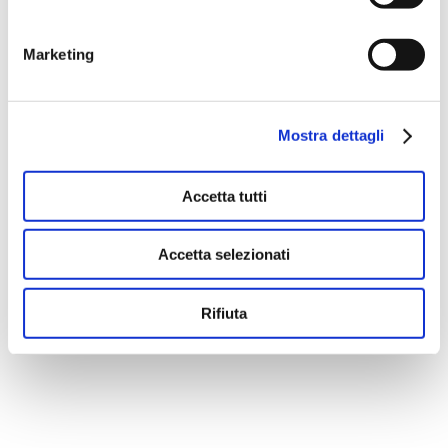
Marketing
There are no suggestions because the search fie
Mostra dettagli
Accetta tutti
Accetta selezionati
Rifiuta