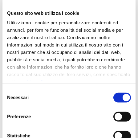
Questo sito web utilizza i cookie
Utilizziamo i cookie per personalizzare contenuti ed
annunci, per fornire funzionalità dei social media e per
analizzare il nostro traffico. Condividiamo inoltre
informazioni sul modo in cui utilizza il nostro sito con i
nostri partner che si occupano di analisi dei dati web,
pubblicità e social media, i quali potrebbero combinarle
con altre informazioni che ha fornito loro o che hanno
raccolto dal suo utilizzo dei loro servizi, come specificato
nella
cookie policy
.
Chiudendo il banner prosegui la navigazione con i soli
Selezione
cookie strettamente necessari.
Necessari
del
consenso
Preferenze
This is a search field with an auto-suggest featu
Statistiche