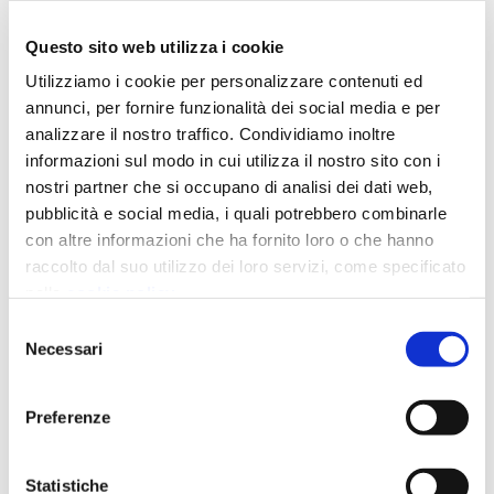
Questo sito web utilizza i cookie
Utilizziamo i cookie per personalizzare contenuti ed
annunci, per fornire funzionalità dei social media e per
analizzare il nostro traffico. Condividiamo inoltre
informazioni sul modo in cui utilizza il nostro sito con i
nostri partner che si occupano di analisi dei dati web,
pubblicità e social media, i quali potrebbero combinarle
con altre informazioni che ha fornito loro o che hanno
raccolto dal suo utilizzo dei loro servizi, come specificato
nella
cookie policy
.
Chiudendo il banner prosegui la navigazione con i soli
Selezione
cookie strettamente necessari.
Necessari
del
consenso
Preferenze
This is a search field with an auto-suggest featu
Statistiche