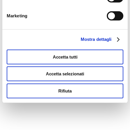
Marketing
There are no suggestions because the search fie
Mostra dettagli
Accetta tutti
Accetta selezionati
Rifiuta