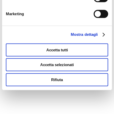
Marketing
There are no suggestions because the search fie
Mostra dettagli
Accetta tutti
Accetta selezionati
Rifiuta