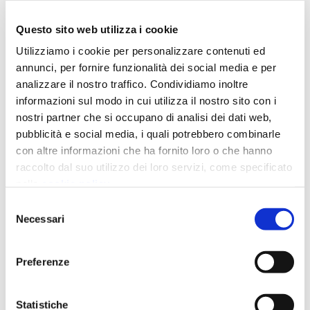
Questo sito web utilizza i cookie
Utilizziamo i cookie per personalizzare contenuti ed
annunci, per fornire funzionalità dei social media e per
analizzare il nostro traffico. Condividiamo inoltre
informazioni sul modo in cui utilizza il nostro sito con i
nostri partner che si occupano di analisi dei dati web,
pubblicità e social media, i quali potrebbero combinarle
con altre informazioni che ha fornito loro o che hanno
raccolto dal suo utilizzo dei loro servizi, come specificato
nella
cookie policy
.
Chiudendo il banner prosegui la navigazione con i soli
Selezione
cookie strettamente necessari.
Necessari
del
consenso
Preferenze
This is a search field with an auto-suggest featu
Statistiche