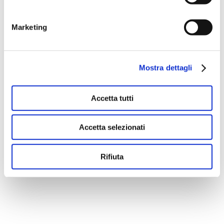
Marketing
There are no suggestions because the search fie
Mostra dettagli
Accetta tutti
Accetta selezionati
Rifiuta