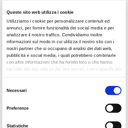
Questo sito web utilizza i cookie
Utilizziamo i cookie per personalizzare contenuti ed
annunci, per fornire funzionalità dei social media e per
analizzare il nostro traffico. Condividiamo inoltre
informazioni sul modo in cui utilizza il nostro sito con i
nostri partner che si occupano di analisi dei dati web,
pubblicità e social media, i quali potrebbero combinarle
con altre informazioni che ha fornito loro o che hanno
raccolto dal suo utilizzo dei loro servizi, come specificato
nella
cookie policy
.
Chiudendo il banner prosegui la navigazione con i soli
Selezione
cookie strettamente necessari.
Necessari
del
consenso
Preferenze
This is a search field with an auto-suggest featu
Statistiche